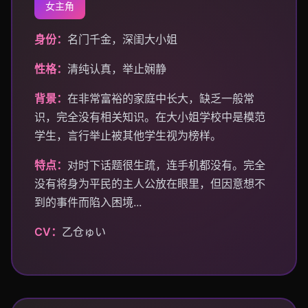
女主角
身份：
名门千金，深闺大小姐
性格：
清纯认真，举止娴静
背景：
在非常富裕的家庭中长大，缺乏一般常
识，完全没有相关知识。在大小姐学校中是模范
学生，言行举止被其他学生视为榜样。
特点：
对时下话题很生疏，连手机都没有。完全
没有将身为平民的主人公放在眼里，但因意想不
到的事件而陷入困境...
CV：
乙仓ゅい